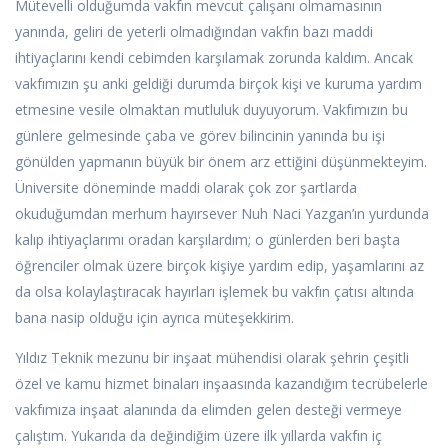
Mütevelli olduğumda vakfın mevcut çalışanı olmamasının
yanında, geliri de yeterli olmadığından vakfın bazı maddi
ihtiyaçlarını kendi cebimden karşılamak zorunda kaldım. Ancak
vakfımızın şu anki geldiği durumda birçok kişi ve kuruma yardım
etmesine vesile olmaktan mutluluk duyuyorum. Vakfımızın bu
günlere gelmesinde çaba ve görev bilincinin yanında bu işi
gönülden yapmanın büyük bir önem arz ettiğini düşünmekteyim.
Üniversite döneminde maddi olarak çok zor şartlarda
okuduğumdan merhum hayırsever Nuh Naci Yazgan’ın yurdunda
kalıp ihtiyaçlarımı oradan karşılardım; o günlerden beri başta
öğrenciler olmak üzere birçok kişiye yardım edip, yaşamlarını az
da olsa kolaylaştıracak hayırları işlemek bu vakfın çatısı altında
bana nasip olduğu için ayrıca müteşekkirim.
Yıldız Teknik mezunu bir inşaat mühendisi olarak şehrin çeşitli
özel ve kamu hizmet binaları inşaasında kazandığım tecrübelerle
vakfımıza inşaat alanında da elimden gelen desteği vermeye
çalıştım. Yukarıda da değindiğim üzere ilk yıllarda vakfın iç