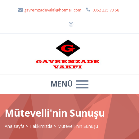
gavremzadevakfi@hotmail.com
0352 235 73 58
MENÜ
Mütevelli'nin Sunuşu
Ana sayfa
>
Hakkımızda
>
Mütevelli'nin Sunuşu