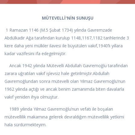
MÜTEVELLİ'NİN SUNUŞU
1 Ramazan 1146 (M.5 Şubat 1734) yılında Gavremzade
Abdülkadir Ağa tarafından kurulup 1148,1167,1182 tarihlerinde 3
kere daha yeni mülkler ilavesi ile büyütülen vakıf,1940’lı yıllara
kadar vazifesini ifa edegelmiştir.
Ancak 1942 yılında Mütevelli Abdullah Gavremoğlu tarafından
zarara uğratılan vakıf işlevsiz hale getirilmiştir.Abdullah
Gavremoğlundan sonra mütevelli olan Yılmaz Gavremoğlu’nun
1962 yılında açtığı ve ancak benim zamanımda biten davalarla
vakıf yeniden ihya olmuştur.
1989 yılında Yılmaz Gavremoğlu’nun vefatı ile boşalan
mütevellilik makamına gelerek devraldığım mütevellilik yetkimi
hala sürdürmekteyim.