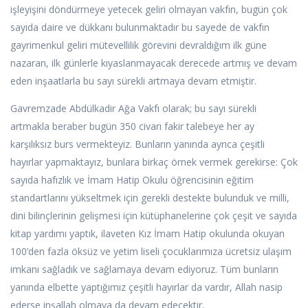
işleyişini döndürmeye yetecek geliri olmayan vakfın, bugün çok
sayıda daire ve dükkanı bulunmaktadır bu sayede de vakfın
gayrimenkul geliri mütevellilik görevini devraldığım ilk güne
nazaran, ilk günlerle kıyaslanmayacak derecede artmış ve devam
eden inşaatlarla bu sayı sürekli artmaya devam etmiştir.
Gavremzade Abdülkadir Ağa Vakfı olarak; bu sayı sürekli
artmakla beraber bugün 350 civarı fakir talebeye her ay
karşılıksız burs vermekteyiz. Bunların yanında ayrıca çeşitli
hayırlar yapmaktayız, bunlara birkaç örnek vermek gerekirse: Çok
sayıda hafızlık ve İmam Hatip Okulu öğrencisinin eğitim
standartlarını yükseltmek için gerekli destekte bulunduk ve milli,
dini bilinçlerinin gelişmesi için kütüphanelerine çok çeşit ve sayıda
kitap yardımı yaptık, ilaveten Kız İmam Hatip okulunda okuyan
100’den fazla öksüz ve yetim liseli çocuklarımıza ücretsiz ulaşım
imkanı sağladık ve sağlamaya devam ediyoruz. Tüm bunların
yanında elbette yaptığımız çeşitli hayırlar da vardır, Allah nasip
ederse inşallah olmaya da devam edecektir.