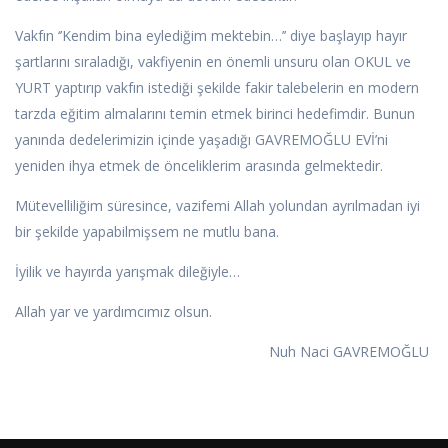
Vakfın ‘’Kendim bina eylediğim mektebin…’’ diye başlayıp hayır
şartlarını sıraladığı, vakfiyenin en önemli unsuru olan OKUL ve
YURT yaptırıp vakfın istediği şekilde fakir talebelerin en modern
tarzda eğitim almalarını temin etmek birinci hedefimdir. Bunun
yanında dedelerimizin içinde yaşadığı GAVREMOĞLU EVİ’ni
yeniden ihya etmek de önceliklerim arasında gelmektedir.
Mütevelliliğim süresince, vazifemi Allah yolundan ayrılmadan iyi
bir şekilde yapabilmişsem ne mutlu bana.
İyilik ve hayırda yarışmak dileğiyle…
Allah yar ve yardımcımız olsun.
Nuh Naci GAVREMOĞLU