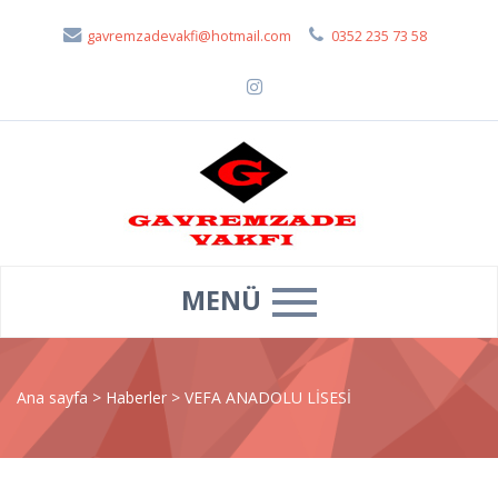
gavremzadevakfi@hotmail.com
0352 235 73 58
MENÜ
Ana sayfa
>
Haberler
>
VEFA ANADOLU LİSESİ