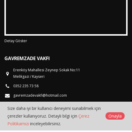
Detay Göster
GAVREMZADE VAKFI
Erenköy Mahallesi Zeynep Sokak No:11
Melikgazi / Kayseri
0352 235 73 58
gavremzadevakfi@hotmail.com
Size daha iyi bir kullanıcı deneyimi sunabilmek için
çerezler kullanıyoruz. Detaylı bilgi için
Çerez
Onayla
Politikamızı
inceleyebilirsiniz.