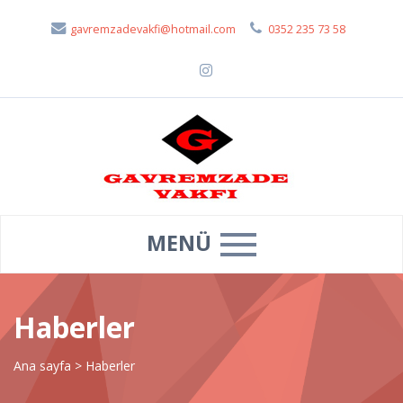
gavremzadevakfi@hotmail.com
0352 235 73 58
MENÜ
Haberler
Ana sayfa
>
Haberler