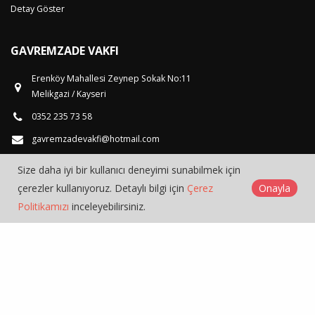
Detay Göster
GAVREMZADE VAKFI
Erenköy Mahallesi Zeynep Sokak No:11
Melikgazi / Kayseri
0352 235 73 58
gavremzadevakfi@hotmail.com
Size daha iyi bir kullanıcı deneyimi sunabilmek için
çerezler kullanıyoruz. Detaylı bilgi için
Çerez
Onayla
Politikamızı
inceleyebilirsiniz.
Gavremzade Vakfı © 2026
Çerez Politikası