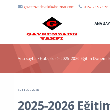
gavremzadevakfi@hotmail.com
0352 235 73 58
ANA SAY
Ana sayfa
>
Haberler
>
2025-2026 Eğitim Dönemi B
30 EYLÜL 2025
2025-2026 Eğiti