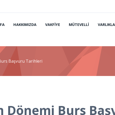
FA
HAKKIMIZDA
VAKFIYE
MÜTEVELLI
VARLIKLA
urs Başvuru Tarihleri
m Dönemi Burs Başv