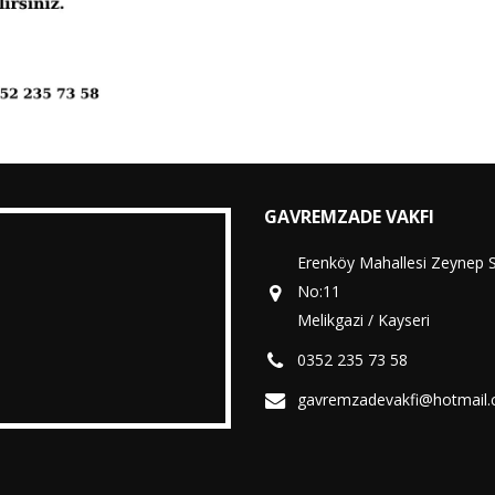
GAVREMZADE VAKFI
Erenköy Mahallesi Zeynep 
No:11
Melikgazi / Kayseri
0352 235 73 58
gavremzadevakfi@hotmail